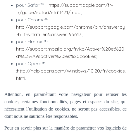
pour Safari™ :
https://support.apple.com/fr-
fr/guide/safari/sfri11471/mac
;
pour Chrome™:
http://support.google.com/chrome/bin/answer.py
?hl=fr&hlrm=en&answer=95647
;
pour Firefox™ :
http://support.mozilla.org/fr/kb/Activer%20et%20
d%C3%A9sactiver%20les%20cookies
;
pour Opera™
:
http://help.opera.com/Windows/10.20/fr/cookies.
html
.
Attention, en paramétrant votre navigateur pour refuser les
cookies, certaines fonctionnalités, pages et espaces du site, qui
nécessitent l’utilisation de cookies, ne seront pas accessibles, ce
dont nous ne saurions être responsables.
Pour en savoir plus sur la manière de paramétrer vos logiciels de