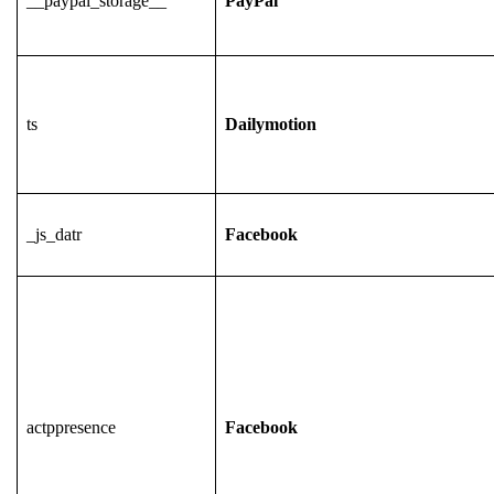
__paypal_storage__
PayPal
ts
Dailymotion
_js_datr
Facebook
actppresence
Facebook