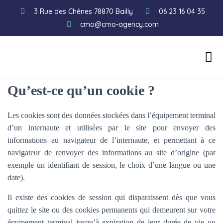
3 Rue des Chênes 78870 Bailly
06 23 16 04 35
cmo@cmo-agency.com
Qui sommes-nous ?
Qu’est-ce qu’un cookie ?
Les cookies sont des données stockées dans l’équipement terminal
d’un internaute et utilisées par le site pour envoyer des
informations au navigateur de l’internaute, et permettant à ce
navigateur de renvoyer des informations au site d’origine (par
exemple un identifiant de session, le choix d’une langue ou une
date).
Il existe des cookies de session qui disparaissent dès que vous
quittez le site ou des cookies permanents qui demeurent sur votre
équipement terminal jusqu’à expiration de leur durée de vie ou